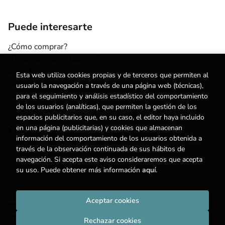
Puede interesarte
¿Cómo comprar?
¿Para quién esta librería?
Escuelas y centros
Esta web utiliza cookies propias y de terceros que permiten al
Nuestros Servicios
usuario la navegación a través de una página web (técnicas),
Noticias
para el seguimiento y análisis estadístico del comportamiento
de los usuarios (analíticas), que permiten la gestión de los
espacios publicitarios que, en su caso, el editor haya incluido
Contacto
en una página (publicitarias) y cookies que almacenan
información del comportamiento de los usuarios obtenida a
(+34) 615 55 96 54
través de la observación continuada de sus hábitos de
navegación. Si acepta este aviso consideraremos que acepta
info@degestalt.com
su uso. Puede obtener más información
aquí
.
Formulario de contacto
Aceptar cookies
2026 ©
Librería de Gestalt
. Todos los Derechos Reservados |
Trevenque Group
Rechazar cookies