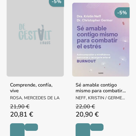
-5%
-5%
Comprende, confía,
Sé amable contigo
vive
mismo para combatir
el estrés
ROSA, MERCEDES DE LA
NEFF, KRISTIN / GERMER,
CHRISTOPHER K.
21,90 €
22,00 €
20,81 €
20,90 €