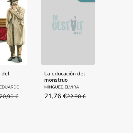
a del
La educación del
monstruo
ente
 EDUARDO
MÍNGUEZ, ELVIRA
21,76 €
20,90 €
22,90 €