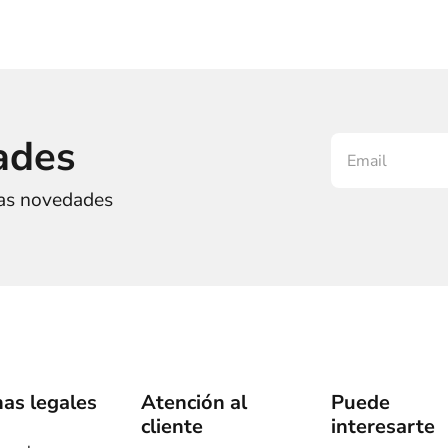
ades
ras novedades
as legales
Atención al
Puede
cliente
interesarte