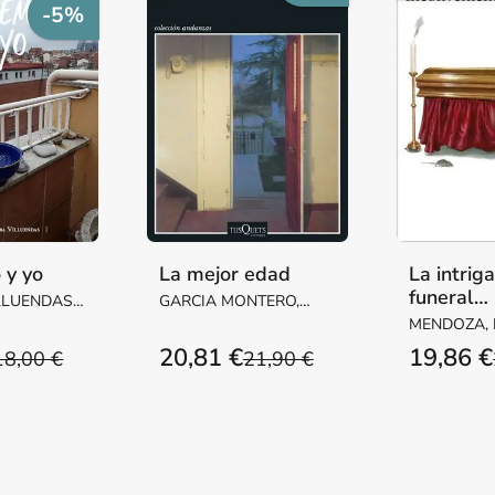
-5%
 y yo
La mejor edad
La intrig
funeral
LLUENDAS,
GARCIA MONTERO,
inconveni
ARGARITA
LUIS
MENDOZA,
20,81 €
19,86 €
18,00 €
21,90 €