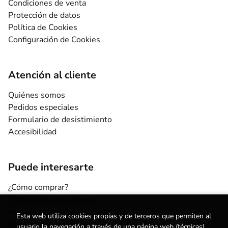
Condiciones de venta
Protección de datos
Política de Cookies
Configuración de Cookies
Atención al cliente
Quiénes somos
Pedidos especiales
Formulario de desistimiento
Accesibilidad
Puede interesarte
¿Cómo comprar?
¿Para quién esta librería?
Escuelas y centros
Esta web utiliza cookies propias y de terceros que permiten al
Nuestros Servicios
usuario la navegación a través de una página web (técnicas),