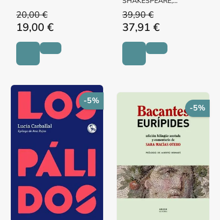
IGLESIAS, ARANTXA
SHAKESPEARE,
WILLIAM
20,00 €
39,90 €
19,00 €
37,91 €
-5%
-5%