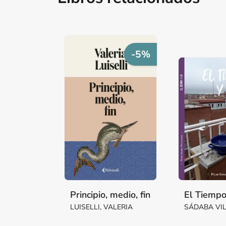
-5%
Principio, medio, fin
El Tiempo
LUISELLI, VALERIA
SÁDABA VI
Mª PILAR M