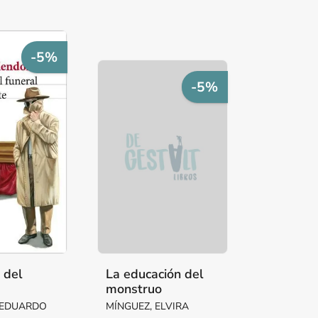
-5%
-5%
a del
La educación del
monstruo
ente
 EDUARDO
MÍNGUEZ, ELVIRA