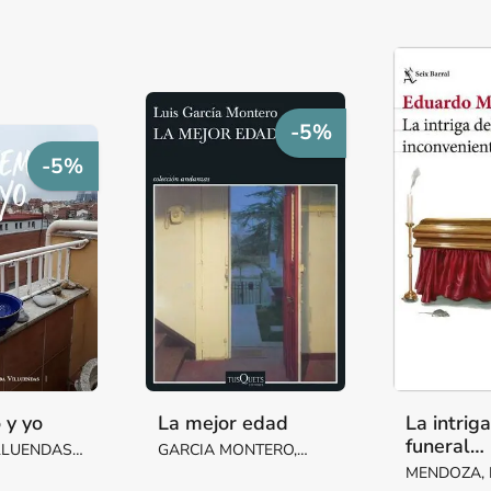
-5%
-5%
 y yo
La mejor edad
La intrig
funeral
LLUENDAS,
GARCIA MONTERO,
inconveni
ARGARITA
LUIS
MENDOZA,