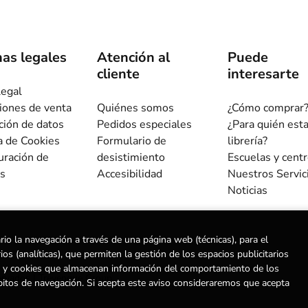
as legales
Atención al
Puede
cliente
interesarte
legal
iones de venta
Quiénes somos
¿Cómo comprar
ción de datos
Pedidos especiales
¿Para quién est
ca de Cookies
Formulario de
librería?
uración de
desistimiento
Escuelas y cent
s
Accesibilidad
Nuestros Servic
Noticias
rio la navegación a través de una página web (técnicas), para el
s (analíticas), que permiten la gestión de los espacios publicitarios
ias) y cookies que almacenan información del comportamiento de los
ervados |
Trevenque Group
bitos de navegación. Si acepta este aviso consideraremos que acepta