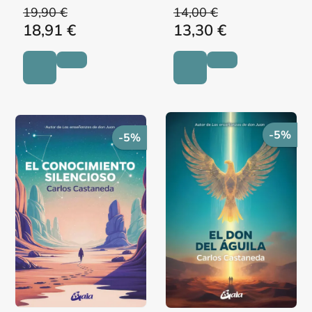
19,90 €
14,00 €
18,91 €
13,30 €
-5%
-5%