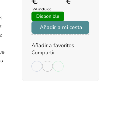
€
€
IVA incluido
Disponible
us
s
Añadir a mi cesta
z
Añadir a favoritos
ue
Compartir
su