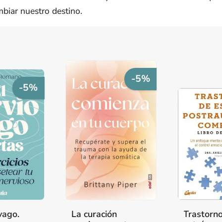
biar nuestro destino.
-5%
-5%
vago.
La curación
Trastorn