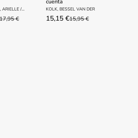
cuenta
ático
ARIELLE /
KOLK, BESSEL VAN DER
 Libro de
15,15 €
17,95 €
15,95 €