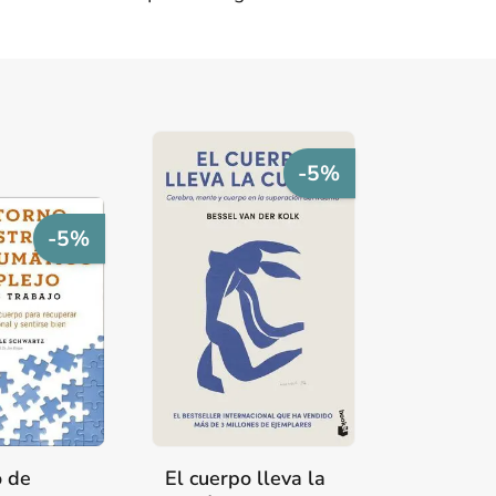
-5%
-5%
o de
El cuerpo lleva la