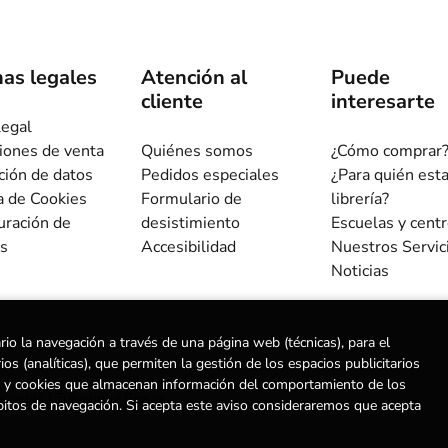
as legales
Atención al
Puede
cliente
interesarte
legal
iones de venta
Quiénes somos
¿Cómo comprar
ción de datos
Pedidos especiales
¿Para quién est
ca de Cookies
Formulario de
librería?
uración de
desistimiento
Escuelas y cent
s
Accesibilidad
Nuestros Servic
Noticias
rio la navegación a través de una página web (técnicas), para el
s (analíticas), que permiten la gestión de los espacios publicitarios
ias) y cookies que almacenan información del comportamiento de los
ervados |
Trevenque Group
bitos de navegación. Si acepta este aviso consideraremos que acepta