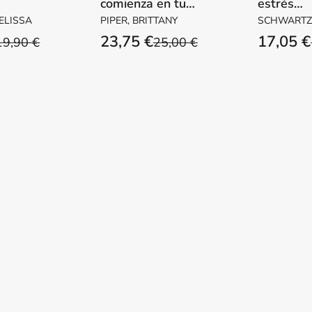
comienza en tu
estrés
cuerpo
postraum
ELISSA
PIPER, BRITTANY
SCHWARTZ, 
complejo:
KNIPE, JIM
23,75 €
17,05 €
19,90 €
25,00 €
trabajo