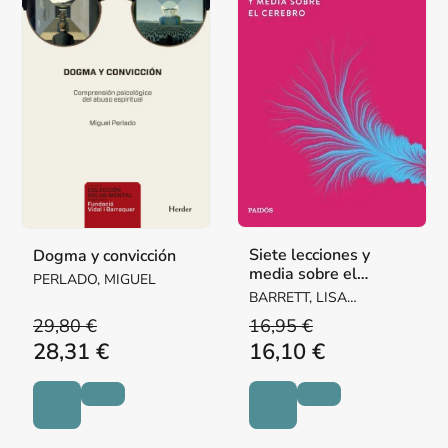
Siete lecciones y
Dogma y convicción
media sobre el
PERLADO, MIGUEL
cerebro
BARRETT, LISA
FELDMAN
29,80 €
16,95 €
28,31 €
16,10 €