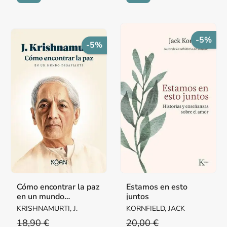
-5%
-5%
Cómo encontrar la paz
Estamos en esto
en un mundo
juntos
desafiante
KRISHNAMURTI, J.
KORNFIELD, JACK
18,90 €
20,00 €