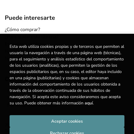
Puede interesarte
¿Cómo comprar?
¿Para quién esta librería?
Escuelas y centros
Esta web utiliza cookies propias y de terceros que permiten al
Nuestros Servicios
usuario la navegación a través de una página web (técnicas),
Noticias
para el seguimiento y análisis estadístico del comportamiento
de los usuarios (analíticas), que permiten la gestión de los
espacios publicitarios que, en su caso, el editor haya incluido
en una página (publicitarias) y cookies que almacenan
Contacto
información del comportamiento de los usuarios obtenida a
través de la observación continuada de sus hábitos de
(+34) 615 55 96 54
navegación. Si acepta este aviso consideraremos que acepta
info@degestalt.com
su uso. Puede obtener más información
aquí
.
Formulario de contacto
Aceptar cookies
2026 ©
Librería de Gestalt
. Todos los Derechos Reservados |
Trevenque Group
Rechazar cookies