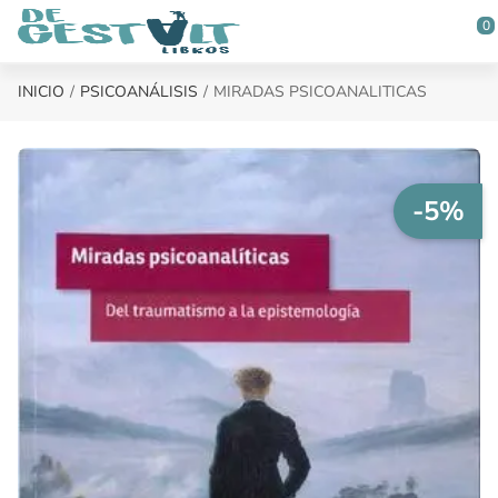
Saltar al contenido principal
0
INICIO
PSICOANÁLISIS
MIRADAS PSICOANALITICAS
-5%