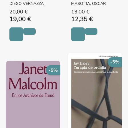
psicoanálisis
DIEGO VERNAZZA
MASOTTA, OSCAR
20,00 €
13,00 €
19,00 €
12,35 €
-5%
-5%