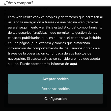
¿Cómo comprar?
¿Para quién esta librería?
Escuelas y centros
Esta web utiliza cookies propias y de terceros que permiten al
Nuestros Servicios
usuario la navegación a través de una página web (técnicas),
Noticias
para el seguimiento y análisis estadístico del comportamiento
de los usuarios (analíticas), que permiten la gestión de los
espacios publicitarios que, en su caso, el editor haya incluido
en una página (publicitarias) y cookies que almacenan
Contacto
información del comportamiento de los usuarios obtenida a
través de la observación continuada de sus hábitos de
(+34) 615 55 96 54
navegación. Si acepta este aviso consideraremos que acepta
info@degestalt.com
su uso. Puede obtener más información
aquí
.
Formulario de contacto
Aceptar cookies
2026 ©
Librería de Gestalt
. Todos los Derechos Reservados |
Trevenque Group
Rechazar cookies
Configuración
Añadir a mi cesta