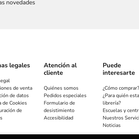
ras novedades
as legales
Atención al
Puede
cliente
interesarte
legal
iones de venta
Quiénes somos
¿Cómo comprar
ción de datos
Pedidos especiales
¿Para quién est
ca de Cookies
Formulario de
librería?
uración de
desistimiento
Escuelas y cent
s
Accesibilidad
Nuestros Servic
Noticias