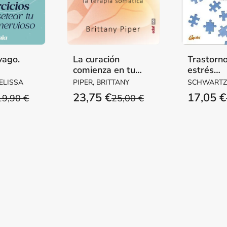
vago.
La curación
Trastorn
comienza en tu
estrés
cuerpo
postraum
ELISSA
PIPER, BRITTANY
SCHWARTZ, 
complejo:
KNIPE, JIM
23,75 €
17,05 €
19,90 €
25,00 €
trabajo