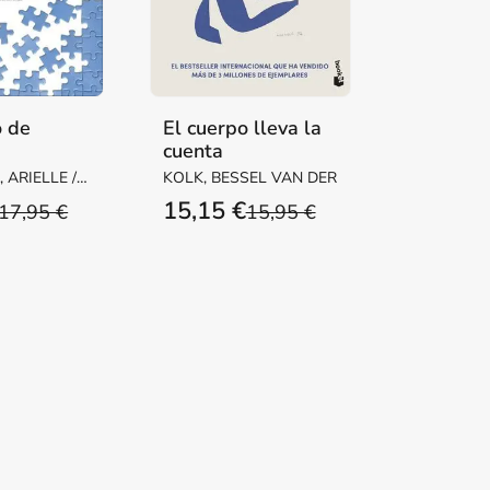
o de
El cuerpo lleva la
cuenta
ático
ARIELLE /
KOLK, BESSEL VAN DER
 Libro de
15,15 €
17,95 €
15,95 €