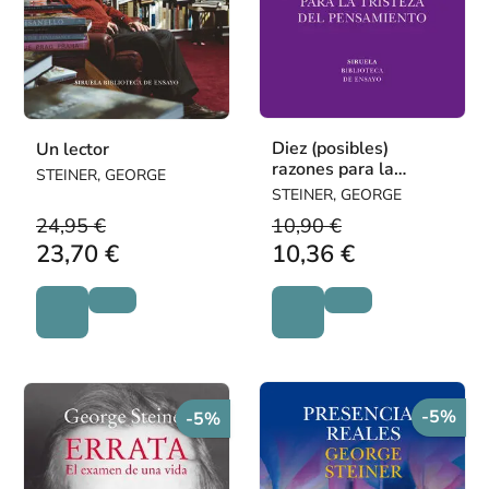
Diez (posibles)
Un lector
razones para la
STEINER, GEORGE
tristeza del
STEINER, GEORGE
pensamiento
24,95 €
10,90 €
23,70 €
10,36 €
-5%
-5%