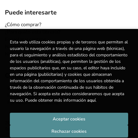
Puede interesarte
¿Cómo comprar?
¿Para quién esta librería?
Escuelas y centros
Esta web utiliza cookies propias y de terceros que permiten al
Nuestros Servicios
usuario la navegación a través de una página web (técnicas),
Noticias
para el seguimiento y análisis estadístico del comportamiento
de los usuarios (analíticas), que permiten la gestión de los
espacios publicitarios que, en su caso, el editor haya incluido
en una página (publicitarias) y cookies que almacenan
Contacto
información del comportamiento de los usuarios obtenida a
través de la observación continuada de sus hábitos de
(+34) 615 55 96 54
navegación. Si acepta este aviso consideraremos que acepta
info@degestalt.com
su uso. Puede obtener más información
aquí
.
Formulario de contacto
Aceptar cookies
2026 ©
Librería de Gestalt
. Todos los Derechos Reservados |
Trevenque Group
Rechazar cookies