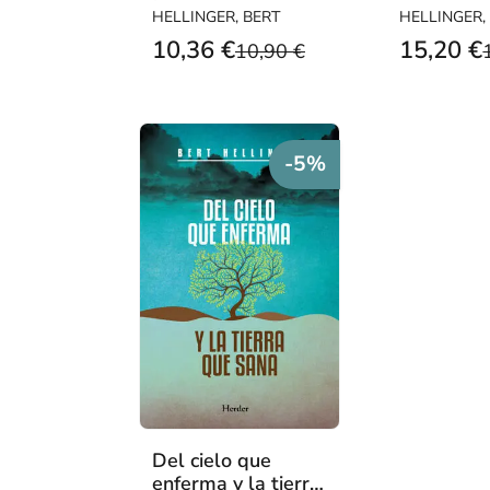
familiares
HELLINGER, BERT
HELLINGER,
10,36 €
15,20 €
10,90 €
-5%
Del cielo que
enferma y la tierra