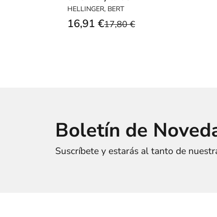
que sana
HELLINGER, BERT
16,91 €
17,80 €
Boletín de Noved
Suscríbete y estarás al tanto de nuest