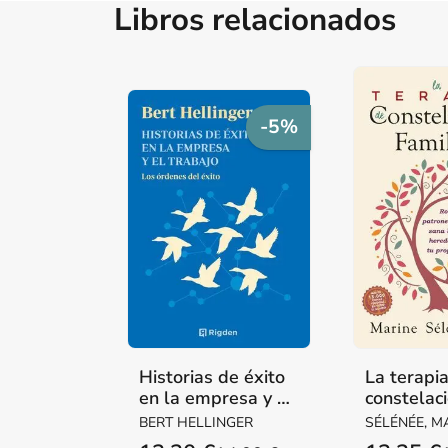
Libros relacionados
-5%
Historias de éxito
La terapi
en la empresa y el
constelac
trabajo
familiares
BERT HELLINGER
SÉLÉNÉE, M