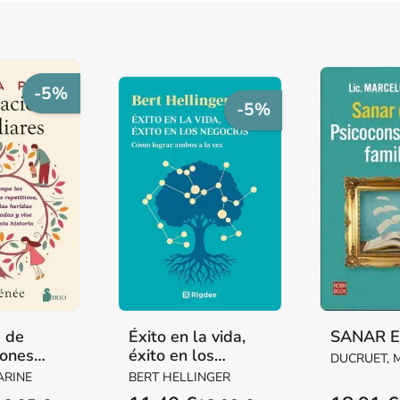
-5%
-5%
a de
Éxito en la vida,
SANAR 
iones
éxito en los
DUCRUET, 
negocios
ARINE
BERT HELLINGER