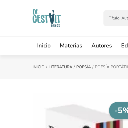
Saltar al contenido principal
Inicio
Materias
Autores
Ed
INICIO
LITERATURA
POESÍA
POESÍA PORTÁTI
-5