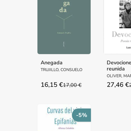
Anegada
Devocione
reunida
TRUJILLO, CONSUELO
OLIVER, MA
16,15 €
27,46 €
17,00 €
-5%