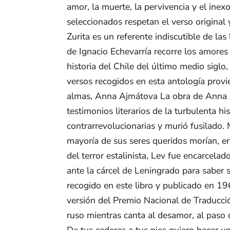
amor, la muerte, la pervivencia y el ine
seleccionados respetan el verso original 
Zurita es un referente indiscutible de la
de Ignacio Echevarría recorre los amores
historia del Chile del último medio siglo
versos recogidos en esta antología prov
almas, Anna Ajmátova La obra de Anna A
testimonios literarios de la turbulenta h
contrarrevolucionarias y murió fusilado
mayoría de sus seres queridos morían, era
del terror estalinista, Lev fue encarcel
ante la cárcel de Leningrado para saber
recogido en este libro y publicado en 196
versión del Premio Nacional de Traducci
ruso mientras canta al desamor, al paso d
De tus caderas a tus pies quiero hacer u