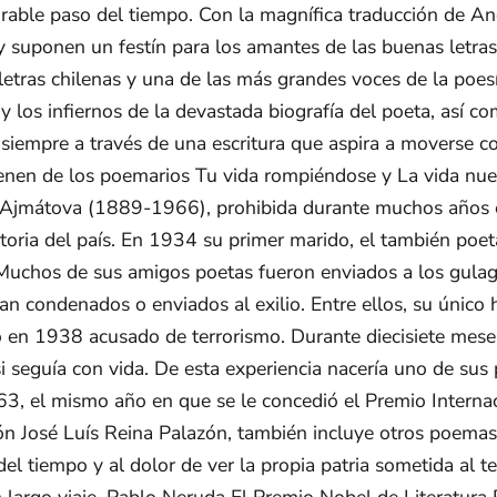
xorable paso del tiempo. Con la magnífica traducción de An
y suponen un festín para los amantes de las buenas letras.
s letras chilenas y una de las más grandes voces de la poe
 y los infiernos de la devastada biografía del poeta, así 
, siempre a través de una escritura que aspira a moverse c
ienen de los poemarios Tu vida rompiéndose y La vida nue
jmátova (1889-1966), prohibida durante muchos años en 
istoria del país. En 1934 su primer marido, el también poe
. Muchos de sus amigos poetas fueron enviados a los gulag
n condenados o enviados al exilio. Entre ellos, su único h
ado en 1938 acusado de terrorismo. Durante diecisiete mes
 si seguía con vida. De esta experiencia nacería uno de s
3, el mismo año en que se le concedió el Premio Internaci
ón José Luís Reina Palazón, también incluye otros poemas
el tiempo y al dolor de ver la propia patria sometida al te
n largo viaje, Pablo Neruda El Premio Nobel de Literatur