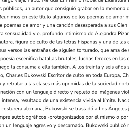
s públicos, un autor que consiguió grabar en la memoria 
 Reunimos en este título algunos de los poemas de amor
te poemas de amor y una canción desesperada a sus Cien s
a sensualidad y el profundo intimismo de Alejandra Pizar
utora, figura de culto de las letras hispanas y una de las 
sus versos las entrañas de alguien torturado, que ama d
 poesía escenifica batallas brutales, luchas feroces en la
ego la consuma a ella también. A los treinta y seis años s
íso, Charles Bukowski Escritor de culto en toda Europa, C
a y retratar a las clases más oprimidas de la sociedad nort
ación con un lenguaje directo y repleto de imágenes viol
 intensa, resultado de una existencia vivida al límite. N
 costurera alemana, Bukowski se trasladó a Los Ángeles ju
empre autobiográficos -protagonizados por él mismo o por
con un lenguaje agresivo y descarnado. Bukowski publicó m