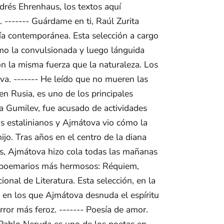
drés Ehrenhaus, los textos aquí
 ------- Guárdame en ti, Raúl Zurita
sía contemporánea. Esta selección a cargo
como la convulsionada y luego lánguida
on la misma fuerza que la naturaleza. Los
va. ------- He leído que no mueren las
Rusia, es uno de los principales
ta Gumilev, fue acusado de actividades
s estalinianos y Ajmátova vio cómo la
ijo. Tras años en el centro de la diana
es, Ajmátova hizo cola todas las mañanas
us poemarios más hermosos: Réquiem,
onal de Literatura. Esta selección, en la
 en los que Ajmátova desnuda el espíritu
rror más feroz. ------- Poesía de amor.
a Pablo Neruda es uno de los poetas en