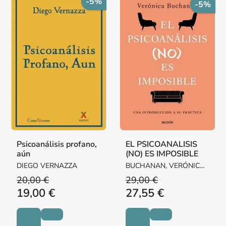
-5%
-5%
Psicoanálisis profano,
EL PSICOANALISIS
aún
(NO) ES IMPOSIBLE
DIEGO VERNAZZA
BUCHANAN, VERÓNICA /
LUTEREAU, LUCIANO
20,00 €
29,00 €
19,00 €
27,55 €