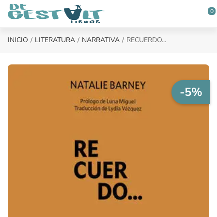
Saltar al contenido principal
0
INICIO
LITERATURA
NARRATIVA
RECUERDO...
-5%