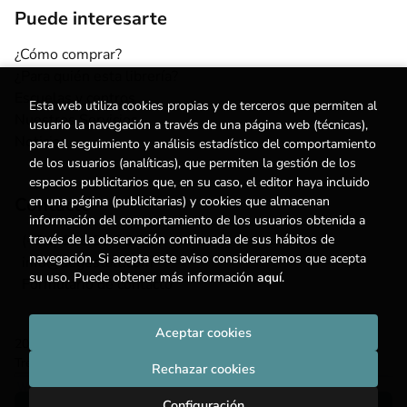
Puede interesarte
¿Cómo comprar?
¿Para quién esta librería?
Escuelas y centros
Esta web utiliza cookies propias y de terceros que permiten al
Nuestros Servicios
usuario la navegación a través de una página web (técnicas),
Noticias
para el seguimiento y análisis estadístico del comportamiento
de los usuarios (analíticas), que permiten la gestión de los
espacios publicitarios que, en su caso, el editor haya incluido
en una página (publicitarias) y cookies que almacenan
Contacto
información del comportamiento de los usuarios obtenida a
través de la observación continuada de sus hábitos de
(+34) 615 55 96 54
navegación. Si acepta este aviso consideraremos que acepta
info@degestalt.com
su uso. Puede obtener más información
aquí
.
Formulario de contacto
Aceptar cookies
2026 ©
Librería de Gestalt
. Todos los Derechos Reservados |
Trevenque Group
Rechazar cookies
Configuración