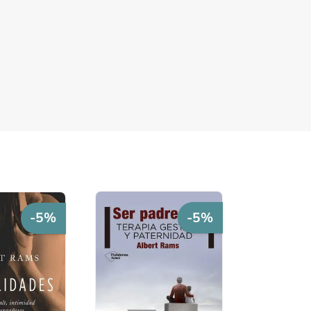
-5%
-5%