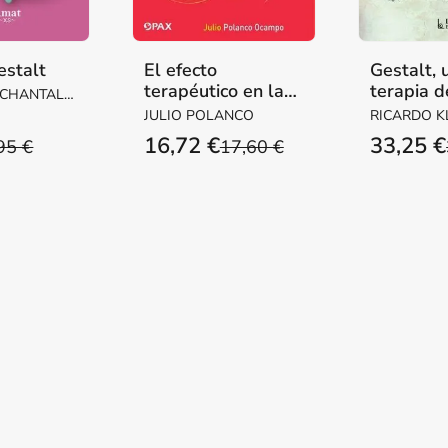
estalt
El efecto
Gestalt, 
terapéutico en la
terapia d
 CHANTAL /
Gestalt
integraci
CHARLES
JULIO POLANCO
RICARDO K
16,72 €
33,25 €
95 €
17,60 €