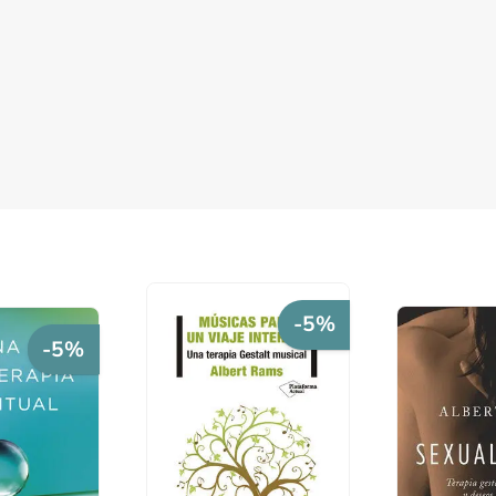
-5%
-5%