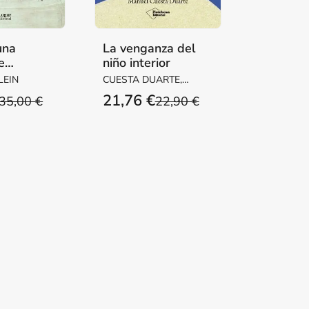
una
La venganza del
e
niño interior
ón
LEIN
CUESTA DUARTE,
MANUEL
21,76 €
35,00 €
22,90 €