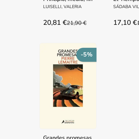
LUISELLI, VALERIA
SÁDABA VI
Mª PILAR M
20,81 €
17,10 €
21,90 €
-5%
Grandes promesas