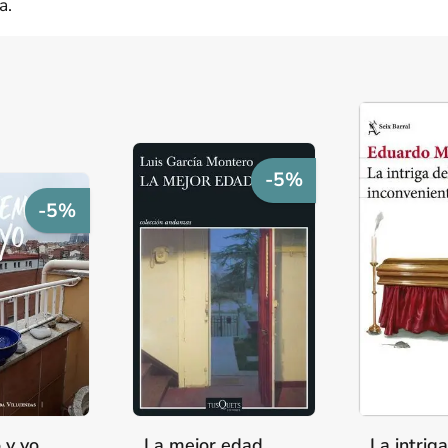
a.
-5%
-5%
 y yo
La mejor edad
La intrig