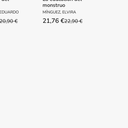
monstruo
ente
 EDUARDO
MÍNGUEZ, ELVIRA
21,76 €
20,90 €
22,90 €