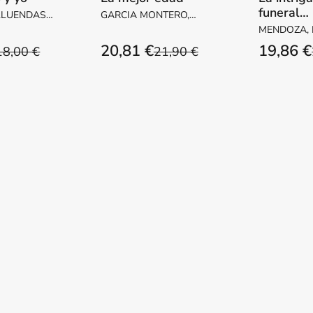
funeral
LLUENDAS,
GARCIA MONTERO,
inconveni
ARGARITA
LUIS
MENDOZA,
20,81 €
19,86 €
18,00 €
21,90 €