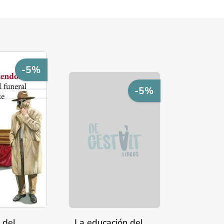
-5%
-5%
a del
La educación del