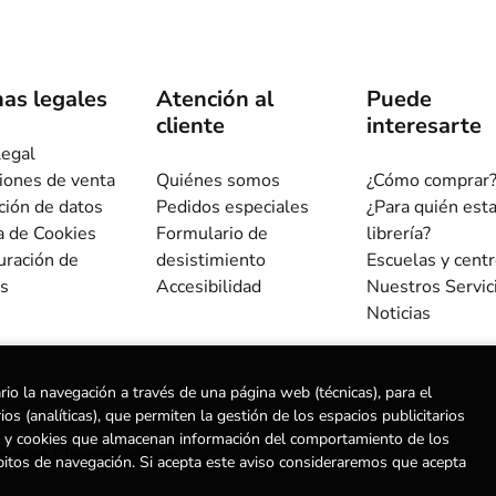
as legales
Atención al
Puede
cliente
interesarte
legal
iones de venta
Quiénes somos
¿Cómo comprar
ción de datos
Pedidos especiales
¿Para quién est
ca de Cookies
Formulario de
librería?
uración de
desistimiento
Escuelas y cent
s
Accesibilidad
Nuestros Servic
Noticias
rio la navegación a través de una página web (técnicas), para el
s (analíticas), que permiten la gestión de los espacios publicitarios
ias) y cookies que almacenan información del comportamiento de los
ervados |
Trevenque Group
bitos de navegación. Si acepta este aviso consideraremos que acepta