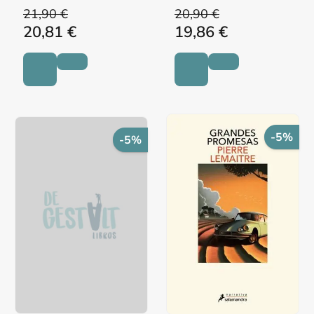
21,90 €
20,90 €
20,81 €
19,86 €
-5%
-5%