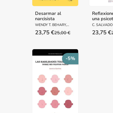
Desarmar al
Reflexion
narcisista
una psico
esencial
WENDY T. BEHARY,
C. SALVADOR
LCSW
PRIETO BLA
23,75 €
23,75 €
25,00 €
-5%