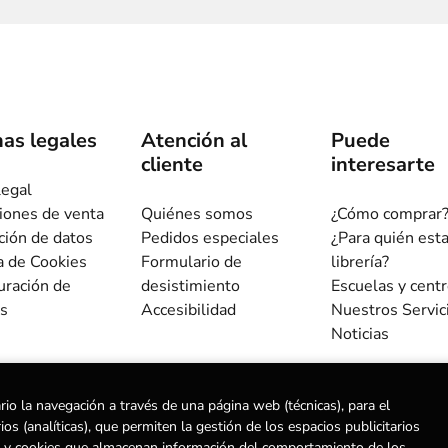
as legales
Atención al
Puede
cliente
interesarte
legal
iones de venta
Quiénes somos
¿Cómo comprar
ción de datos
Pedidos especiales
¿Para quién est
ca de Cookies
Formulario de
librería?
uración de
desistimiento
Escuelas y cent
s
Accesibilidad
Nuestros Servic
Noticias
rio la navegación a través de una página web (técnicas), para el
s (analíticas), que permiten la gestión de los espacios publicitarios
ias) y cookies que almacenan información del comportamiento de los