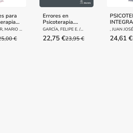
es para
Errores en
PSICOTE
terapia
Psicoterapia.
INTEGRA
Aprendizajes
PERSON
, MARIO /
GARCÍA, FELIPE E. /
, JUAN JOS
desde la práctica
NCO, OLGA
CONCHA-PONCE,
SÁNCHEZ / LÓPEZ DE
22,75 €
24,61 €
25,00 €
23,95 €
clínica
PABLO
URALDE SE
DE LO ÁNGE
GARCÍA DU
/ CRAVZO