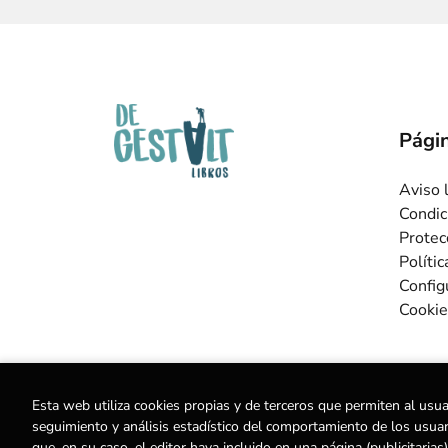
Págin
Aviso 
Condic
Protec
Políti
Config
Cookie
Esta web utiliza cookies propias y de terceros que permiten al usua
seguimiento y análisis estadístico del comportamiento de los usuario
que, en su caso, el editor haya incluido en una página (publicitar