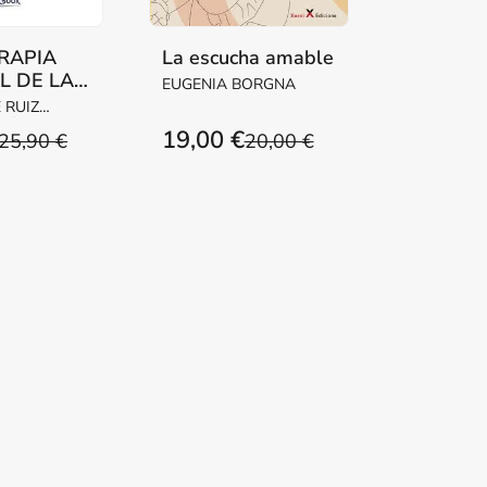
RAPIA
La escucha amable
L DE LA
EUGENIA BORGNA
A
É RUIZ
19,00 €
25,90 €
20,00 €
LVA, MARÍA
LES /
RÁN, LAURA