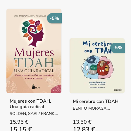
-5%
-5%
Mujeres con TDAH.
Mi cerebro con TDAH
Una guía radical
BENITO MORAGA,
SOLDEN, SARI / FRANK,
RAFAEL / BORRÁS
DRA. MICHELLE
BARRACHINA, AROA
15,95 €
13,50 €
15,15 €
12,83 €