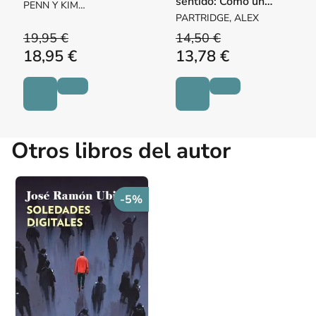
sentido: Cómo un
PENN Y KIM
diagnóstico de TDAH
HOLDERNESS
PARTRIDGE, ALEX
trajo claridad a mi vida
19,95 €
14,50 €
18,95 €
13,78 €
Otros libros del autor
-5%