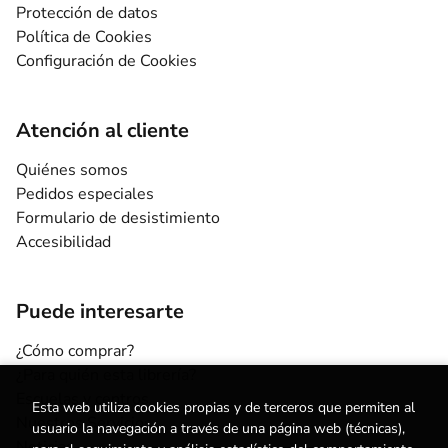
Protección de datos
Política de Cookies
Configuración de Cookies
Atención al cliente
Quiénes somos
Pedidos especiales
Formulario de desistimiento
Accesibilidad
Puede interesarte
¿Cómo comprar?
¿Para quién esta librería?
Escuelas y centros
Esta web utiliza cookies propias y de terceros que permiten al
Nuestros Servicios
usuario la navegación a través de una página web (técnicas),
Noticias