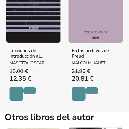
Lecciones de
En los archivos de
introducción al
Freud
psicoanálisis
MASOTTA, OSCAR
MALCOLM, JANET
13,00 €
21,90 €
12,35 €
20,81 €
Otros libros del autor