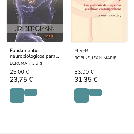
Fundamentos
El self
neurobiologicos para
ROBINE, JEAN-MARIE
la practica de EMDR
BERGMANN, URI
25,00 €
33,00 €
23,75 €
31,35 €