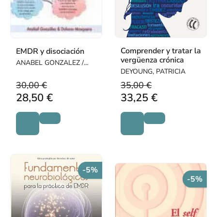
Comprender y tratar la
EMDR y disociación
vergüenza crónica
ANABEL GONZALEZ /
MOSQUERA, DOLORES
DEYOUNG, PATRICIA
30,00 €
35,00 €
28,50 €
33,25 €
-5%
-5%