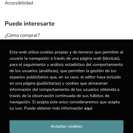
Accesibilidad
Puede interesarte
¿Cómo comprar?
¿Para quién esta librería?
Escuelas y centros
Esta web utiliza cookies propias y de terceros que permiten al
Nuestros Servicios
usuario la navegación a través de una página web (técnicas),
Noticias
para el seguimiento y análisis estadístico del comportamiento
de los usuarios (analíticas), que permiten la gestión de los
espacios publicitarios que, en su caso, el editor haya incluido
en una página (publicitarias) y cookies que almacenan
Contacto
información del comportamiento de los usuarios obtenida a
través de la observación continuada de sus hábitos de
(+34) 615 55 96 54
navegación. Si acepta este aviso consideraremos que acepta
info@degestalt.com
su uso. Puede obtener más información
aquí
.
Formulario de contacto
Aceptar cookies
2026 ©
Librería de Gestalt
. Todos los Derechos Reservados |