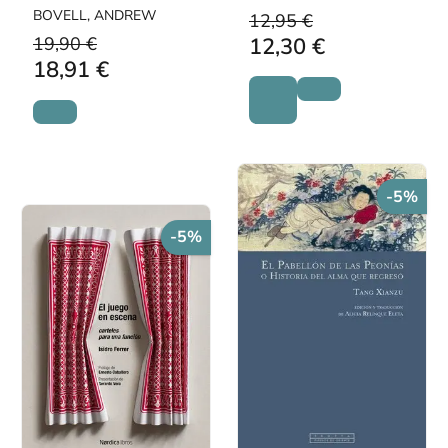
son verdad
BOVELL, ANDREW
12,95 €
19,90 €
12,30 €
18,91 €
-5%
-5%