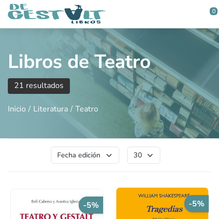
Saltar al contenido principal
0
Libros de Teatro
21 resultados
Inicio
Literatura
Teatro
-5%
-5%