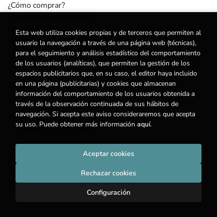
¿Cómo comprar?
¿Para quién esta librería?
Escuelas y centros
Esta web utiliza cookies propias y de terceros que permiten al
Nuestros Servicios
usuario la navegación a través de una página web (técnicas),
Noticias
para el seguimiento y análisis estadístico del comportamiento
de los usuarios (analíticas), que permiten la gestión de los
espacios publicitarios que, en su caso, el editor haya incluido
Contacto
en una página (publicitarias) y cookies que almacenan
información del comportamiento de los usuarios obtenida a
(+34) 615 55 96 54
través de la observación continuada de sus hábitos de
navegación. Si acepta este aviso consideraremos que acepta
info@degestalt.com
su uso. Puede obtener más información
aquí
.
Formulario de contacto
Aceptar cookies
2026 ©
Librería de Gestalt
. Todos los Derechos Reservados |
Trevenque Group
Rechazar cookies
Configuración