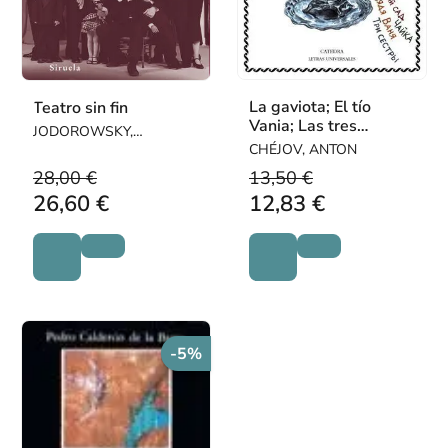
La gaviota; El tío
Teatro sin fin
Vania; Las tres
JODOROWSKY,
hermanas; El jardín de
ALEJANDRO
CHÉJOV, ANTON
los cerezos
28,00 €
13,50 €
26,60 €
12,83 €
-5%