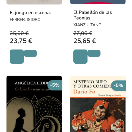
El Pabellón de las
El juego en escena.
Peonías
FERRER, ISIDRO
XIANZU, TANG
25,00 €
27,00 €
23,75 €
25,65 €
-5%
-5%