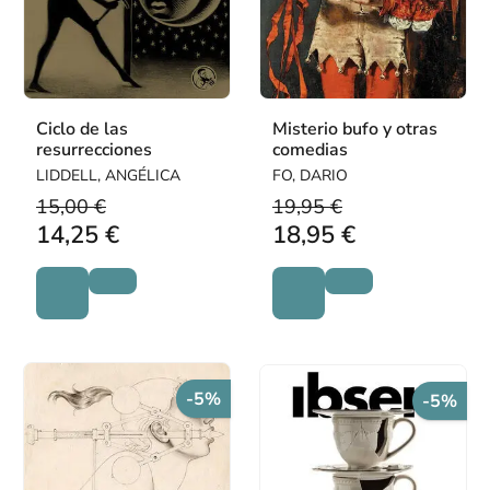
Ciclo de las
Misterio bufo y otras
resurrecciones
comedias
LIDDELL, ANGÉLICA
FO, DARIO
15,00 €
19,95 €
14,25 €
18,95 €
-5%
-5%