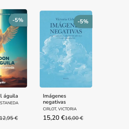
-5%
-5%
l águila
Imágenes
negativas
ASTANEDA
CIRLOT, VICTORIA
15,20 €
12,95 €
16,00 €