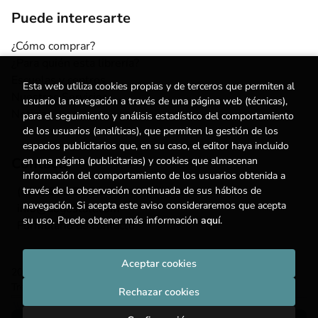
Puede interesarte
¿Cómo comprar?
¿Para quién esta librería?
Escuelas y centros
Esta web utiliza cookies propias y de terceros que permiten al
Nuestros Servicios
usuario la navegación a través de una página web (técnicas),
Noticias
para el seguimiento y análisis estadístico del comportamiento
de los usuarios (analíticas), que permiten la gestión de los
espacios publicitarios que, en su caso, el editor haya incluido
en una página (publicitarias) y cookies que almacenan
Contacto
información del comportamiento de los usuarios obtenida a
través de la observación continuada de sus hábitos de
(+34) 615 55 96 54
navegación. Si acepta este aviso consideraremos que acepta
info@degestalt.com
su uso. Puede obtener más información
aquí
.
Formulario de contacto
Aceptar cookies
2026 ©
Librería de Gestalt
. Todos los Derechos Reservados |
Trevenque Group
Rechazar cookies