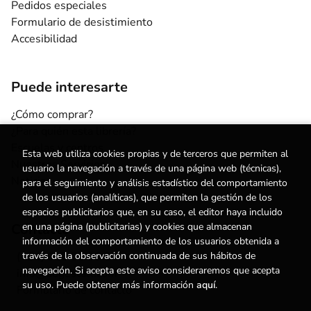
Pedidos especiales
Formulario de desistimiento
Accesibilidad
Puede interesarte
¿Cómo comprar?
¿Para quién esta librería?
Escuelas y centros
Esta web utiliza cookies propias y de terceros que permiten al
Nuestros Servicios
usuario la navegación a través de una página web (técnicas),
Noticias
para el seguimiento y análisis estadístico del comportamiento
de los usuarios (analíticas), que permiten la gestión de los
espacios publicitarios que, en su caso, el editor haya incluido
en una página (publicitarias) y cookies que almacenan
Contacto
información del comportamiento de los usuarios obtenida a
través de la observación continuada de sus hábitos de
(+34) 615 55 96 54
navegación. Si acepta este aviso consideraremos que acepta
info@degestalt.com
su uso. Puede obtener más información
aquí
.
Formulario de contacto