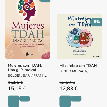
-5%
Mujeres con TDAH.
Mi cerebro con TDAH
Una guía radical
BENITO MORAGA,
SOLDEN, SARI / FRANK,
RAFAEL / BORRÁS
DRA. MICHELLE
BARRACHINA, AROA
15,95 €
13,50 €
15,15 €
12,83 €