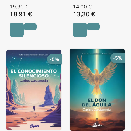
19,90 €
14,00 €
18,91 €
13,30 €
-5%
-5%