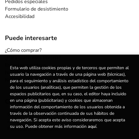
Pedidos especiales
Formulario de desistimiento
Accesibilidad
Puede interesarte
¿Cómo comprar?
¿Para quién esta librería?
Escuelas y centros
Esta web utiliza cookies propias y de terceros que permiten al
Nuestros Servicios
usuario la navegación a través de una página web (técnicas),
Noticias
para el seguimiento y análisis estadístico del comportamiento
de los usuarios (analíticas), que permiten la gestión de los
espacios publicitarios que, en su caso, el editor haya incluido
en una página (publicitarias) y cookies que almacenan
Contacto
información del comportamiento de los usuarios obtenida a
través de la observación continuada de sus hábitos de
(+34) 615 55 96 54
navegación. Si acepta este aviso consideraremos que acepta
info@degestalt.com
su uso. Puede obtener más información
aquí
.
Formulario de contacto