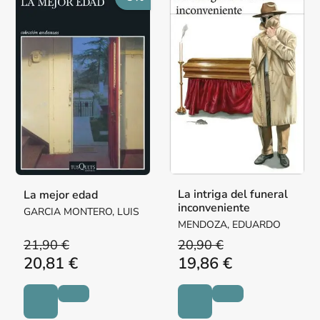
La intriga del funeral
La mejor edad
inconveniente
GARCIA MONTERO, LUIS
MENDOZA, EDUARDO
21,90 €
20,90 €
20,81 €
19,86 €