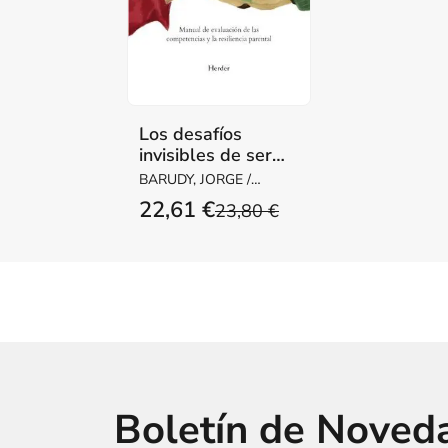
Los desafíos
invisibles de ser
madre o padre
BARUDY, JORGE /
DANTAGNAN,
22,61 €
23,80 €
MARYORIE
Boletín de Noved