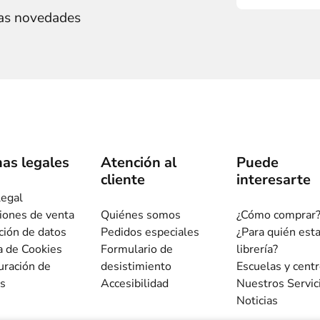
ras novedades
as legales
Atención al
Puede
cliente
interesarte
legal
iones de venta
Quiénes somos
¿Cómo comprar
ción de datos
Pedidos especiales
¿Para quién est
ca de Cookies
Formulario de
librería?
uración de
desistimiento
Escuelas y cent
s
Accesibilidad
Nuestros Servic
Noticias