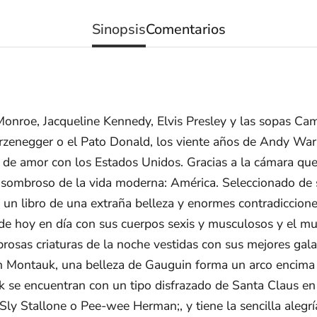
Sinopsis
Comentarios
Monroe, Jacqueline Kennedy, Elvis Presley y las sopas Cam
rzenegger o el Pato Donald, los viente años de Andy Warh
a de amor con los Estados Unidos. Gracias a la cámara qu
 asombroso de la vida moderna: América. Seleccionado de 
 un libro de una extraña belleza y enormes contradicciones
 de hoy en día con sus cuerpos sexis y musculosos y el mu
rosas criaturas de la noche vestidas con sus mejores gala
En Montauk, una belleza de Gauguin forma un arco encima 
 se encuentran con un tipo disfrazado de Santa Claus en 
 Sly Stallone o Pee-wee Herman;, y tiene la sencilla alegría