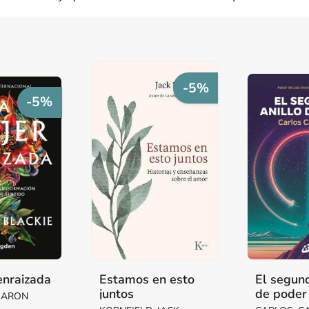
-5%
-5%
enraizada
Estamos en esto
El segund
juntos
de poder
SHARON