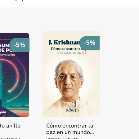
-5%
-5%
o anillo
Cómo encontrar la
paz en un mundo
desafiante