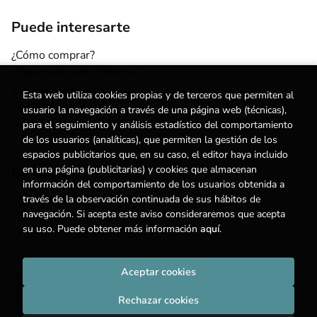
Puede interesarte
¿Cómo comprar?
¿Para quién esta librería?
Escuelas y centros
Esta web utiliza cookies propias y de terceros que permiten al
Nuestros Servicios
usuario la navegación a través de una página web (técnicas),
Noticias
para el seguimiento y análisis estadístico del comportamiento
de los usuarios (analíticas), que permiten la gestión de los
espacios publicitarios que, en su caso, el editor haya incluido
en una página (publicitarias) y cookies que almacenan
Contacto
información del comportamiento de los usuarios obtenida a
través de la observación continuada de sus hábitos de
(+34) 615 55 96 54
navegación. Si acepta este aviso consideraremos que acepta
info@degestalt.com
su uso. Puede obtener más información
aquí
.
Formulario de contacto
Aceptar cookies
2026 ©
Librería de Gestalt
. Todos los Derechos Reservados |
Trevenque Group
Rechazar cookies