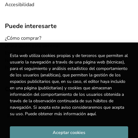
Accesibilidad
Puede interesarte
¿Cómo comprar?
¿Para quién esta librería?
Escuelas y centros
Esta web utiliza cookies propias y de terceros que permiten al
Nuestros Servicios
usuario la navegación a través de una página web (técnicas),
Noticias
para el seguimiento y análisis estadístico del comportamiento
de los usuarios (analíticas), que permiten la gestión de los
espacios publicitarios que, en su caso, el editor haya incluido
Contacto
en una página (publicitarias) y cookies que almacenan
información del comportamiento de los usuarios obtenida a
(+34) 615 55 96 54
través de la observación continuada de sus hábitos de
navegación. Si acepta este aviso consideraremos que acepta
info@degestalt.com
su uso. Puede obtener más información
aquí
.
Formulario de contacto
Aceptar cookies
2026 ©
Librería de Gestalt
. Todos los Derechos Reservados |