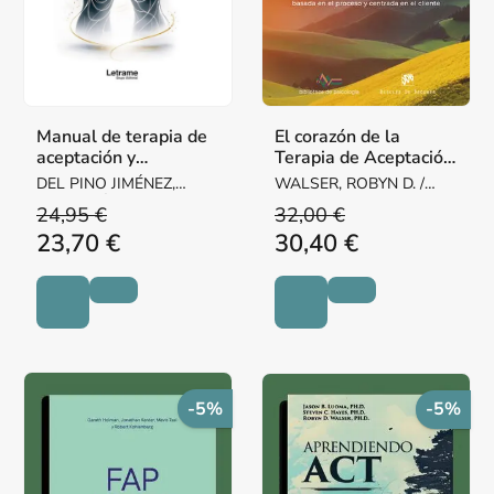
Manual de terapia de
El corazón de la
aceptación y
Terapia de Aceptación
compromiso para
y Compromiso.
DEL PINO JIMÉNEZ,
WALSER, ROBYN D. /
disfunciones sexuales.
Desarrollar una
MIGUEL ÁNGEL
O'CONNELL, MANUELA /
24,95 €
32,00 €
2ª Edic
práctica fl
COULTER, CARLTON
23,70 €
30,40 €
-5%
-5%