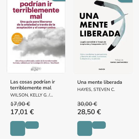
Las cosas podrían ir
Una mente liberada
terriblemente mal
HAYES, STEVEN C.
WILSON, KELLY G. /
DUFRENE, TROY
17,90 €
30,00 €
17,01 €
28,50 €