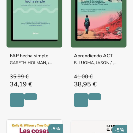
FAP hecha simple
Aprendiendo ACT
GARETH HOLMAN, /
B. LUOMA, JASON / ,
JONATHAN KANTER, /
ROBYN D. WALSER / C.
TSAI, MAVIS /
HAYES, STEVEN
35,99 €
41,00 €
KOHLENBERG, ROBERT
34,19 €
38,95 €
-5%
-5%