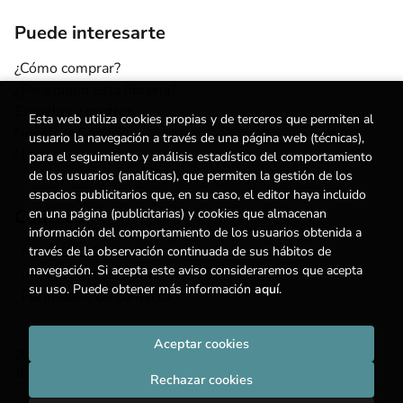
Puede interesarte
¿Cómo comprar?
¿Para quién esta librería?
Escuelas y centros
Esta web utiliza cookies propias y de terceros que permiten al
Nuestros Servicios
usuario la navegación a través de una página web (técnicas),
Noticias
para el seguimiento y análisis estadístico del comportamiento
de los usuarios (analíticas), que permiten la gestión de los
espacios publicitarios que, en su caso, el editor haya incluido
en una página (publicitarias) y cookies que almacenan
Contacto
información del comportamiento de los usuarios obtenida a
través de la observación continuada de sus hábitos de
(+34) 615 55 96 54
navegación. Si acepta este aviso consideraremos que acepta
info@degestalt.com
su uso. Puede obtener más información
aquí
.
Formulario de contacto
Aceptar cookies
2026 ©
Librería de Gestalt
. Todos los Derechos Reservados |
Trevenque Group
Rechazar cookies