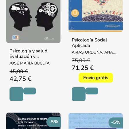
Psicología Social
Aplicada
Psicología y salud.
ARIAS ORDUÑA, ANA
Evaluación y
VICTORIA / MARTÍNEZ
75,00 €
tratamiento
RUBIO, JOSÉ LUÍS /
JOSE MARIA BUCETA
71,25 €
MORALES DOMÍNGUEZ,
45,00 €
JOSE FRANCISCO /
42,75 €
Envío gratis
NOUVILA
-5%
-5%