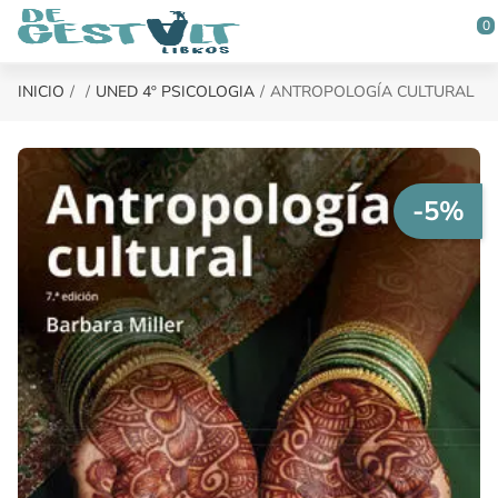
Saltar al contenido principal
0
INICIO
UNED 4º PSICOLOGIA
ANTROPOLOGÍA CULTURAL
-5%