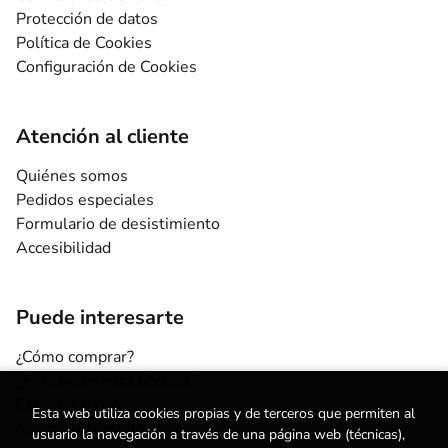
Protección de datos
Política de Cookies
Configuración de Cookies
Atención al cliente
Quiénes somos
Pedidos especiales
Formulario de desistimiento
Accesibilidad
Puede interesarte
¿Cómo comprar?
¿Para quién esta librería?
Escuelas y centros
Esta web utiliza cookies propias y de terceros que permiten al
Nuestros Servicios
usuario la navegación a través de una página web (técnicas),