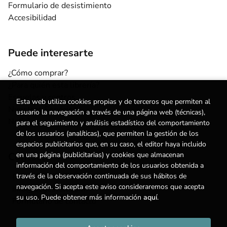
Formulario de desistimiento
Accesibilidad
Puede interesarte
¿Cómo comprar?
¿Para quién esta librería?
Escuelas y centros
Esta web utiliza cookies propias y de terceros que permiten al
Nuestros Servicios
usuario la navegación a través de una página web (técnicas),
Noticias
para el seguimiento y análisis estadístico del comportamiento
de los usuarios (analíticas), que permiten la gestión de los
espacios publicitarios que, en su caso, el editor haya incluido
Contacto
en una página (publicitarias) y cookies que almacenan
información del comportamiento de los usuarios obtenida a
(+34) 615 55 96 54
través de la observación continuada de sus hábitos de
navegación. Si acepta este aviso consideraremos que acepta
info@degestalt.com
su uso. Puede obtener más información
aquí
.
Formulario de contacto