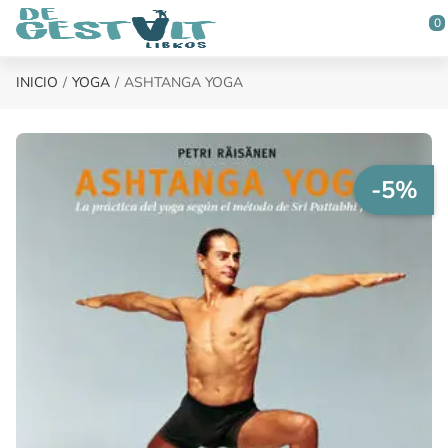
Saltar al contenido principal
0
INICIO
YOGA
ASHTANGA YOGA
-5%