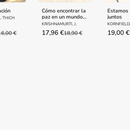
ción
Cómo encontrar la
Estamos 
paz en un mundo
juntos
, THICH
desafiante
KRISHNAMURTI, J.
KORNFIELD,
17,96 €
19,00 €
16,00 €
18,90 €