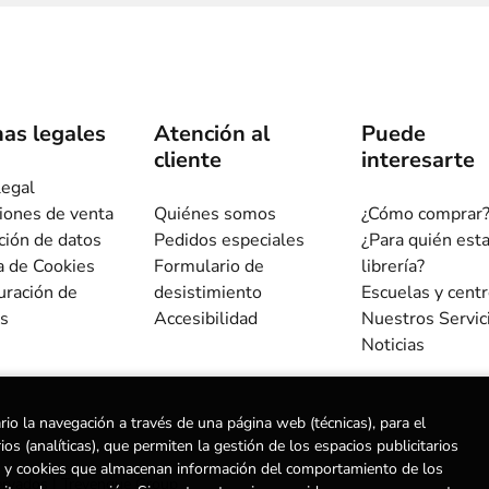
as legales
Atención al
Puede
cliente
interesarte
legal
iones de venta
Quiénes somos
¿Cómo comprar
ción de datos
Pedidos especiales
¿Para quién est
ca de Cookies
Formulario de
librería?
uración de
desistimiento
Escuelas y cent
s
Accesibilidad
Nuestros Servic
Noticias
rio la navegación a través de una página web (técnicas), para el
s (analíticas), que permiten la gestión de los espacios publicitarios
ias) y cookies que almacenan información del comportamiento de los
ervados |
Trevenque Group