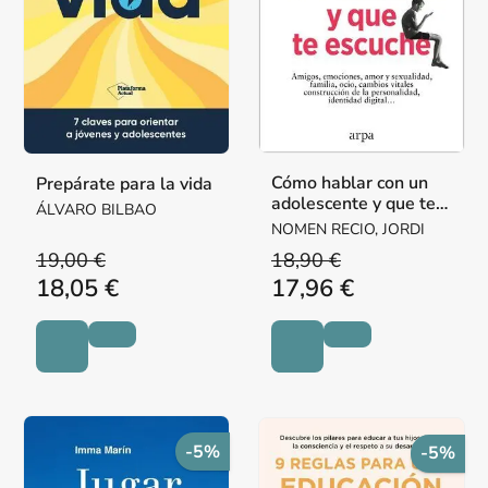
Cómo hablar con un
Prepárate para la vida
adolescente y que te
ÁLVARO BILBAO
escuche
NOMEN RECIO, JORDI
19,00 €
18,90 €
18,05 €
17,96 €
-5%
-5%