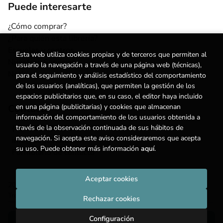
Puede interesarte
¿Cómo comprar?
¿Para quién esta librería?
Escuelas y centros
Esta web utiliza cookies propias y de terceros que permiten al
Nuestros Servicios
usuario la navegación a través de una página web (técnicas),
Noticias
para el seguimiento y análisis estadístico del comportamiento
de los usuarios (analíticas), que permiten la gestión de los
espacios publicitarios que, en su caso, el editor haya incluido
Contacto
en una página (publicitarias) y cookies que almacenan
información del comportamiento de los usuarios obtenida a
(+34) 615 55 96 54
través de la observación continuada de sus hábitos de
navegación. Si acepta este aviso consideraremos que acepta
info@degestalt.com
su uso. Puede obtener más información
aquí
.
Formulario de contacto
Aceptar cookies
2026 ©
Librería de Gestalt
. Todos los Derechos Reservados |
Trevenque Group
Rechazar cookies
Configuración