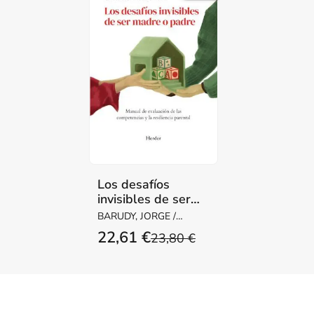
Los desafíos
invisibles de ser
madre o padre
BARUDY, JORGE /
DANTAGNAN,
22,61 €
23,80 €
MARYORIE