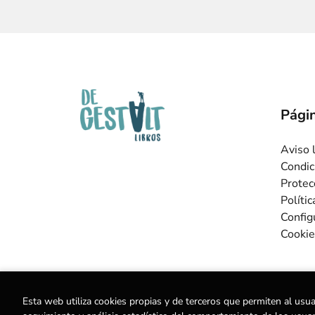
Págin
Aviso 
Condic
Protec
Políti
Config
Cookie
Esta web utiliza cookies propias y de terceros que permiten al usua