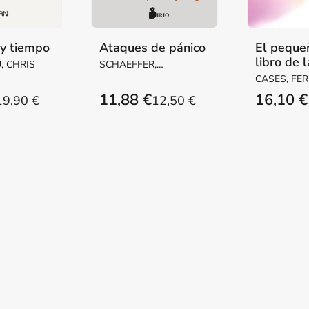
y tiempo
Ataques de pánico
El peque
libro de l
, CHRIS
SCHAEFFER,
ansiedad
DR. CHARLES
CASES, FE
11,88 €
16,10 €
19,90 €
12,50 €