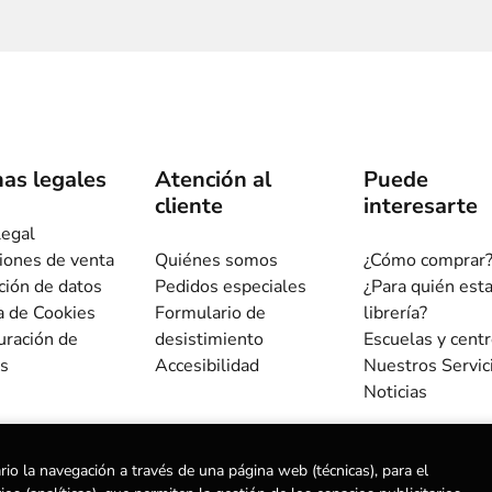
as legales
Atención al
Puede
cliente
interesarte
legal
iones de venta
Quiénes somos
¿Cómo comprar
ción de datos
Pedidos especiales
¿Para quién est
ca de Cookies
Formulario de
librería?
uración de
desistimiento
Escuelas y cent
s
Accesibilidad
Nuestros Servic
Noticias
rio la navegación a través de una página web (técnicas), para el