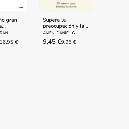
ño gran
Supera la
a
preocupación y la
ansiedad
RRAN
AMEN, DANIEL G.
9,45 €
16,95 €
9,95 €