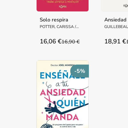
Solo respira
Ansiedad 
POTTER, CARISSA /
GUILLEBEAU
KACHOUH, VERA
16,06 €
18,91 €
16,90 €
-5%