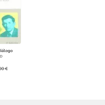
diálogo
ID
00 €