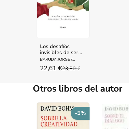
Los desafíos
invisibles de ser
madre o padre
BARUDY, JORGE /
DANTAGNAN,
22,61 €
23,80 €
MARYORIE
Otros libros del autor
-5%