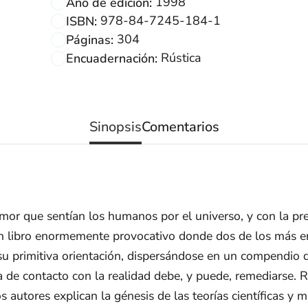
1998
Año de edición:
978-84-7245-184-1
ISBN:
304
Páginas:
Rústica
Encuadernación:
Sinopsis
Comentarios
temor que sentían los humanos por el universo, y con la p
un libro enormemente provocativo donde dos de los más em
su primitiva orientación, dispersándose en un compendio 
de contacto con la realidad debe, y puede, remediarse. Re
los autores explican la génesis de las teorías científicas