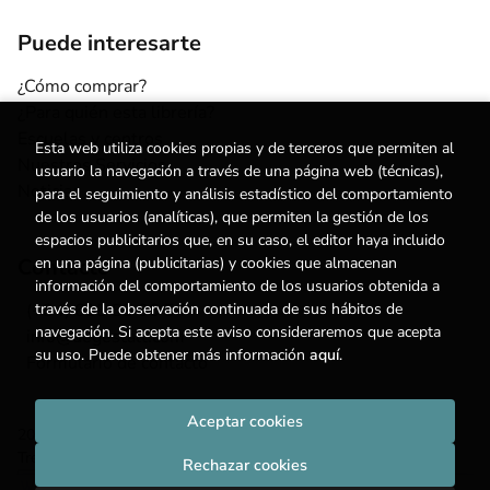
Puede interesarte
¿Cómo comprar?
¿Para quién esta librería?
Escuelas y centros
Esta web utiliza cookies propias y de terceros que permiten al
Nuestros Servicios
usuario la navegación a través de una página web (técnicas),
Noticias
para el seguimiento y análisis estadístico del comportamiento
de los usuarios (analíticas), que permiten la gestión de los
espacios publicitarios que, en su caso, el editor haya incluido
Contacto
en una página (publicitarias) y cookies que almacenan
información del comportamiento de los usuarios obtenida a
(+34) 615 55 96 54
través de la observación continuada de sus hábitos de
navegación. Si acepta este aviso consideraremos que acepta
info@degestalt.com
su uso. Puede obtener más información
aquí
.
Formulario de contacto
Aceptar cookies
2026 ©
Librería de Gestalt
. Todos los Derechos Reservados |
Trevenque Group
Rechazar cookies