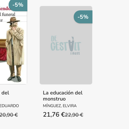
-5%
-5%
a del
La educación del
monstruo
ente
 EDUARDO
MÍNGUEZ, ELVIRA
21,76 €
20,90 €
22,90 €