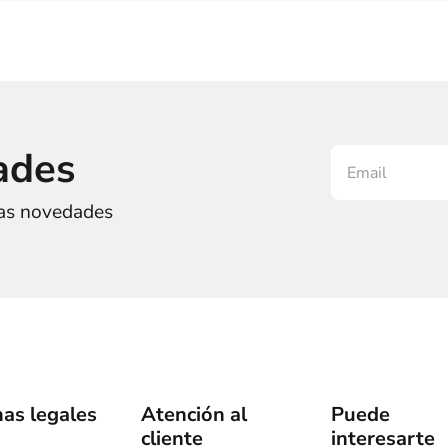
ades
ras novedades
as legales
Atención al
Puede
cliente
interesarte