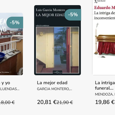
-5%
-5%
 y yo
La mejor edad
La intrig
funeral
LLUENDAS,
GARCIA MONTERO,
inconveni
ARGARITA
LUIS
MENDOZA,
20,81 €
19,86 €
18,00 €
21,90 €