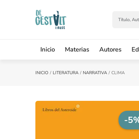
Saltar al contenido principal
Inicio
Materias
Autores
Ed
INICIO
LITERATURA
NARRATIVA
CLIMA
-5