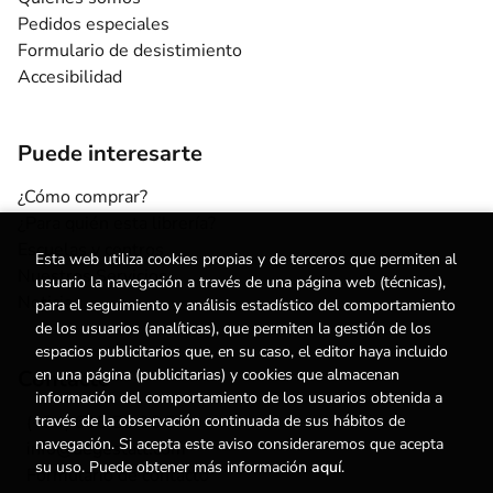
Pedidos especiales
Formulario de desistimiento
Accesibilidad
Puede interesarte
¿Cómo comprar?
¿Para quién esta librería?
Escuelas y centros
Esta web utiliza cookies propias y de terceros que permiten al
Nuestros Servicios
usuario la navegación a través de una página web (técnicas),
Noticias
para el seguimiento y análisis estadístico del comportamiento
de los usuarios (analíticas), que permiten la gestión de los
espacios publicitarios que, en su caso, el editor haya incluido
Contacto
en una página (publicitarias) y cookies que almacenan
información del comportamiento de los usuarios obtenida a
(+34) 615 55 96 54
través de la observación continuada de sus hábitos de
navegación. Si acepta este aviso consideraremos que acepta
info@degestalt.com
su uso. Puede obtener más información
aquí
.
Formulario de contacto