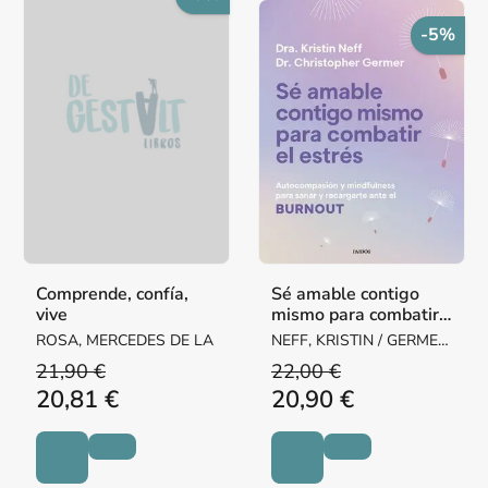
-5%
Comprende, confía,
Sé amable contigo
vive
mismo para combatir
el estrés
ROSA, MERCEDES DE LA
NEFF, KRISTIN / GERMER,
CHRISTOPHER K.
21,90 €
22,00 €
20,81 €
20,90 €