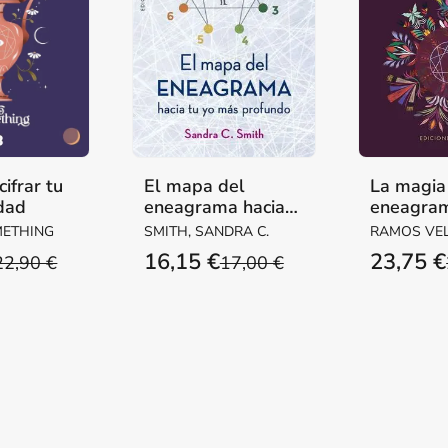
ifrar tu
El mapa del
La magia
dad
eneagrama hacia
eneagra
tu y yo más
cartas
METHING
SMITH, SANDRA C.
RAMOS VEL
profundo
YOLANDA / MESALLES
16,15 €
23,75 €
22,90 €
17,00 €
BISBE, JOAQ
CABASSA,