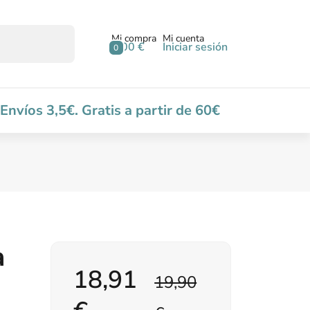
Mi compra
Mi cuenta
0,00 €
Iniciar sesión
0
Envíos 3,5€. Gratis a partir de 60€
a
18,91
19,90