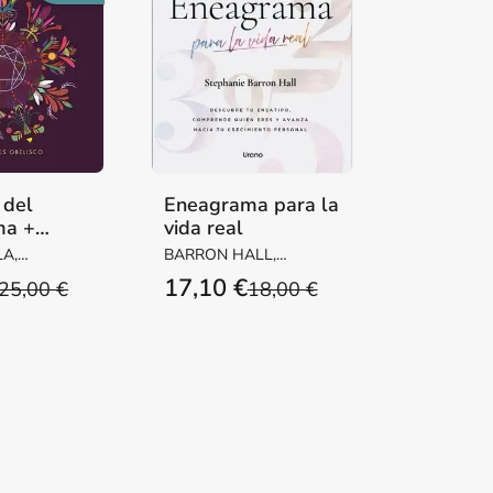
 del
Eneagrama para la
ma +
vida real
A,
BARRON HALL,
STEPHANIE
17,10 €
25,00 €
18,00 €
UIN /
 MARIONA