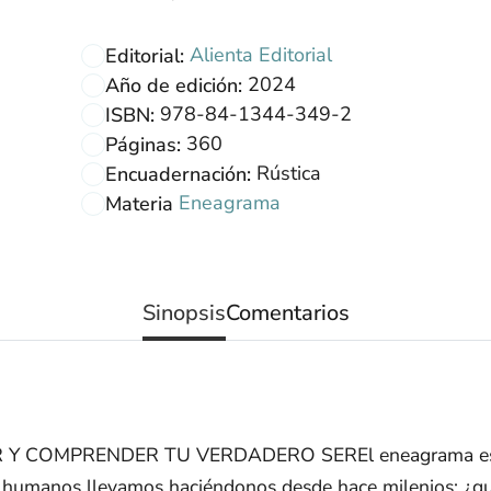
Alienta Editorial
Editorial:
2024
Año de edición:
978-84-1344-349-2
ISBN:
360
Páginas:
Rústica
Encuadernación:
Eneagrama
Materia
Sinopsis
Comentarios
 COMPRENDER TU VERDADERO SEREl eneagrama es un 
s humanos llevamos haciéndonos desde hace milenios: ¿qu