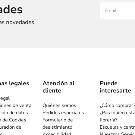
ades
ras novedades
as legales
Atención al
Puede
cliente
interesarte
legal
iones de venta
Quiénes somos
¿Cómo comprar
ción de datos
Pedidos especiales
¿Para quién est
ca de Cookies
Formulario de
librería?
uración de
desistimiento
Escuelas y cent
s
Accesibilidad
Nuestros Servic