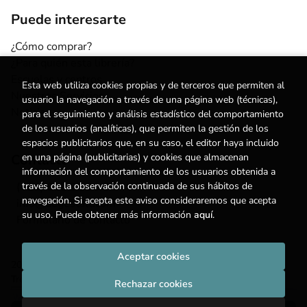
Puede interesarte
¿Cómo comprar?
¿Para quién esta librería?
Escuelas y centros
Esta web utiliza cookies propias y de terceros que permiten al
Nuestros Servicios
usuario la navegación a través de una página web (técnicas),
Noticias
para el seguimiento y análisis estadístico del comportamiento
de los usuarios (analíticas), que permiten la gestión de los
espacios publicitarios que, en su caso, el editor haya incluido
Contacto
en una página (publicitarias) y cookies que almacenan
información del comportamiento de los usuarios obtenida a
(+34) 615 55 96 54
través de la observación continuada de sus hábitos de
navegación. Si acepta este aviso consideraremos que acepta
info@degestalt.com
su uso. Puede obtener más información
aquí
.
Formulario de contacto
Aceptar cookies
2026 ©
Librería de Gestalt
. Todos los Derechos Reservados |
Trevenque Group
Rechazar cookies